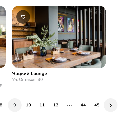
Чацкий Lounge
Ул. Оптиков, 30
 Б
8
9
10
11
12
44
45