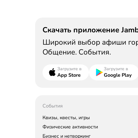
Скачать приложение Jam
Широкий выбор афиши горо
Общение. События.
Загрузите в
Загрузите в
App Store
Google Play
События
Квизы, квесты, игры
Физические активности
Бизнес и нетворкинг