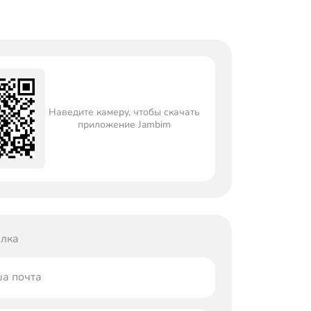
Наведите камеру, чтобы скачать
приложение Jambim
лка
а почта