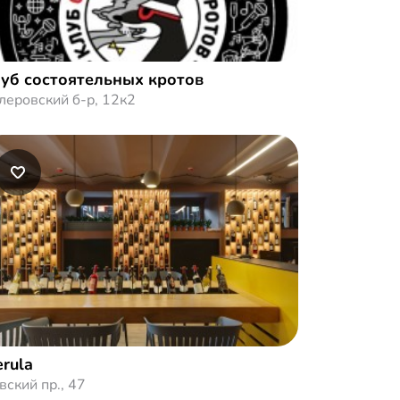
уб состоятельных кротов
леровский б-р, 12к2
rula
вский пр., 47