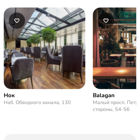
Нок
Balagan
Наб. Обводного канала, 130
Малый просп. Петр
стороны, 54-56