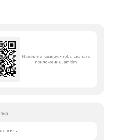
Наведите камеру, чтобы скачать
приложение Jambim
лка
а почта