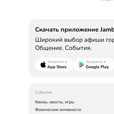
Скачать приложение Jam
Широкий выбор афиши горо
Общение. События.
Загрузите в
Загрузите в
App Store
Google Play
События
Квизы, квесты, игры
Физические активности