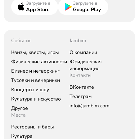
Загрузите в
Загрузите в
App Store
Google Play
События
Jambim
Квизы, квесты, игры
О компании
Физические активности
Юридическая
информация
Бизнес и нетворкинг
Контакты
Тусовки и вечеринки
ВКонтакте
Концерты и шоу
Телеграм
Культура и искусство
info@jambim.com
Другое
Места
Рестораны и бары
Культура