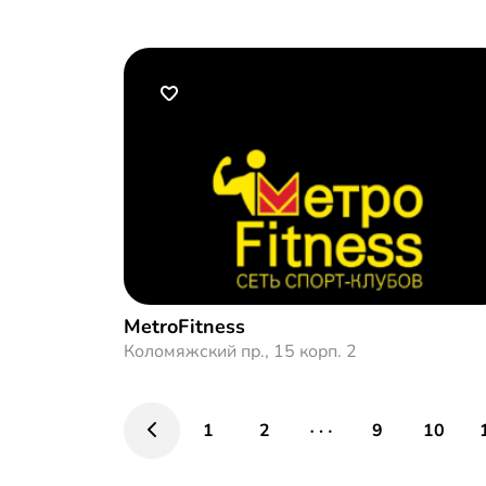
MetroFitness
Коломяжский пр., 15 корп. 2
1
2
9
10