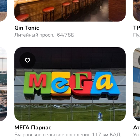
Gin Tonic
ТР
Литейный просп., 64/78Б
Пу
МЕГА Парнас
Ат
Бугровское сельское поселение 117 км КАД
Ул