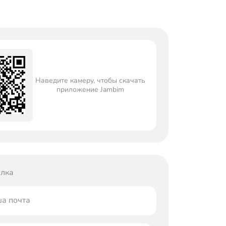
Наведите камеру, чтобы скачать
приложение Jambim
лка
а почта