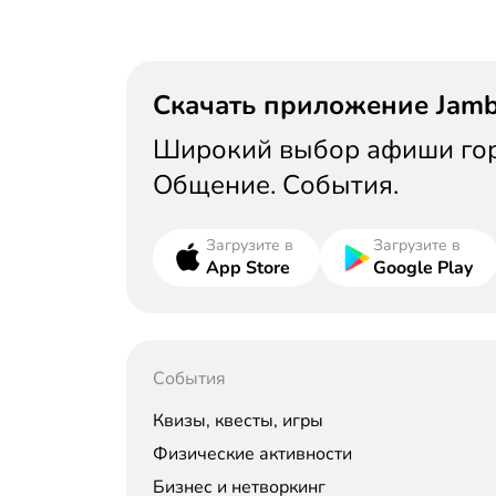
Скачать приложение Jam
Широкий выбор афиши горо
Общение. События.
Загрузите в
Загрузите в
App Store
Google Play
События
Квизы, квесты, игры
Физические активности
Бизнес и нетворкинг