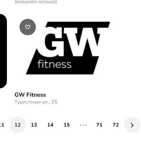
(внешнее кольцо)
GW Fitness
Туристская ул., 25
11
12
13
14
15
71
72