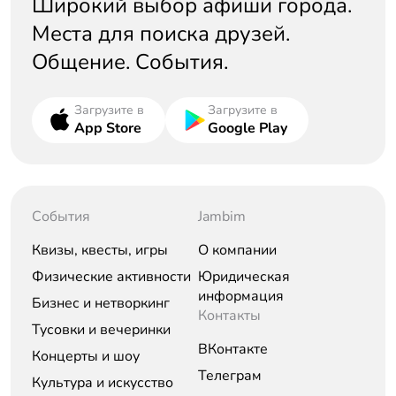
Широкий выбор афиши города.
Места для поиска друзей.
Общение. События.
Загрузите в
Загрузите в
App Store
Google Play
События
Jambim
Квизы, квесты, игры
О компании
Физические активности
Юридическая
информация
Бизнес и нетворкинг
Контакты
Тусовки и вечеринки
ВКонтакте
Концерты и шоу
Телеграм
Культура и искусство