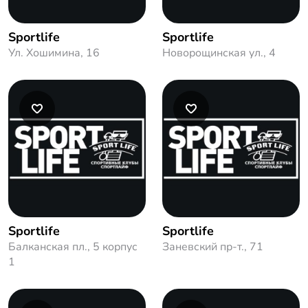
Sportlife
Sportlife
Ул. Хошимина, 16
Новорощинская ул., 4
Sportlife
Sportlife
Балканская пл., 5 корпус
Заневский пр-т., 71
1