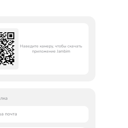
Наведите камеру, чтобы скачать
приложение Jambim
лка
а почта