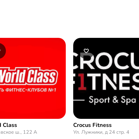
 Class
Crocus Fitness
вское ш., 122 А
Ул. Лужники, д 24 стр. 4