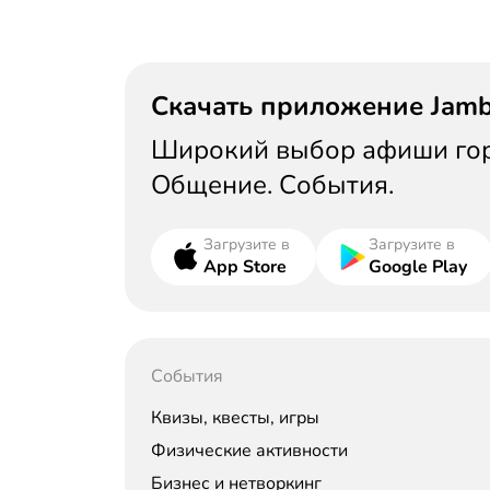
Скачать приложение Jam
Широкий выбор афиши горо
Общение. События.
Загрузите в
Загрузите в
App Store
Google Play
События
Квизы, квесты, игры
Физические активности
Бизнес и нетворкинг