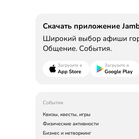
Скачать приложение Jam
Широкий выбор афиши горо
Общение. События.
Загрузите в
Загрузите в
App Store
Google Play
События
Квизы, квесты, игры
Физические активности
Бизнес и нетворкинг