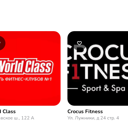
 Class
Crocus Fitness
вское ш., 122 А
Ул. Лужники, д 24 стр. 4