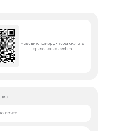
Наведите камеру, чтобы скачать
приложение Jambim
лка
а почта