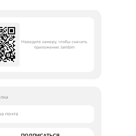
Наведите камеру, чтобы скачать
приложение Jambim
лка
а почта
ПОДПИСАТЬСЯ