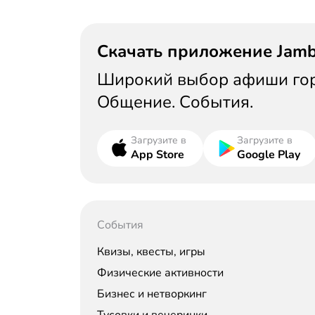
Скачать приложение Jam
Широкий выбор афиши горо
Общение. События.
Загрузите в
Загрузите в
App Store
Google Play
События
Квизы, квесты, игры
Физические активности
Бизнес и нетворкинг