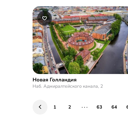
Новая Голландия
Наб. Адмиралтейского канала, 2
1
2
63
64