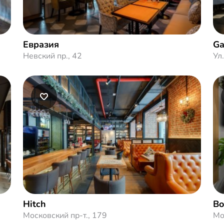
Евразия
Ga
Невский пр., 42
Ул
Hitch
Bo
Московский пр-т., 179
Мо