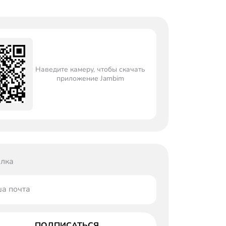
Наведите камеру, чтобы скачать
приложение Jambim
лка
а почта
ПОДПИСАТЬСЯ