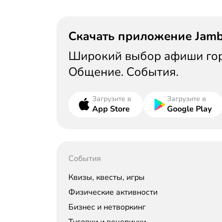
Скачать приложение Jam
Широкий выбор афиши горо
Общение. События.
Загрузите в
Загрузите в
App Store
Google Play
События
Квизы, квесты, игры
Физические активности
Бизнес и нетворкинг