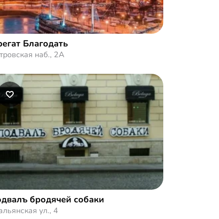
егат Благодать
тровская наб., 2А
двалъ бродячей собаки
альянская ул., 4