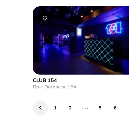
CLUB 154
Пр-т. Энгельса, 154
1
2
5
6