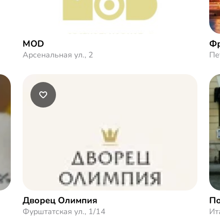
MOD
Фр
Арсенальная ул., 2
Пе
Дворец Олимпия
По
Фурштатская ул., 1/14
Ит