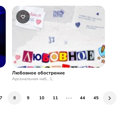
Любовное обострение
Арсенальная наб., 1,
7
8
9
10
11
44
45