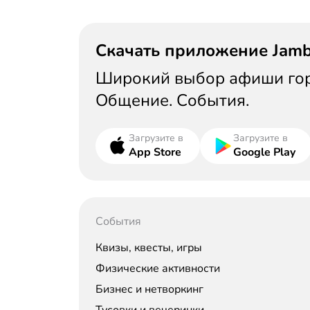
Скачать приложение Jam
Широкий выбор афиши горо
Общение. События.
Загрузите в
Загрузите в
App Store
Google Play
События
Квизы, квесты, игры
Физические активности
Бизнес и нетворкинг