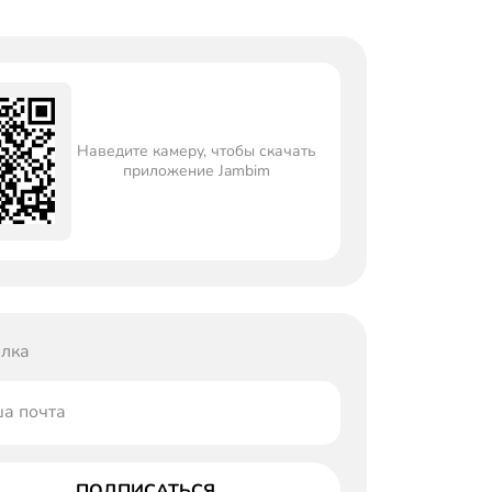
Наведите камеру, чтобы скачать
приложение Jambim
лка
а почта
ПОДПИСАТЬСЯ