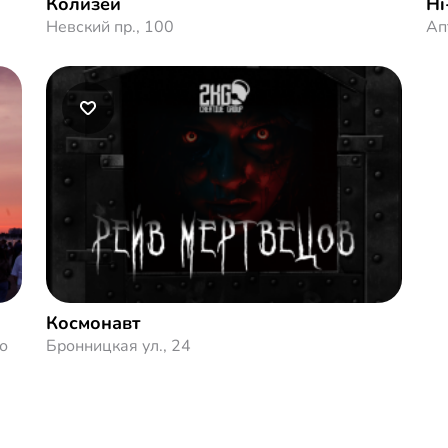
Колизей
Hi
Невский пр., 100
Ап
Космонавт
о
Бронницкая ул., 24