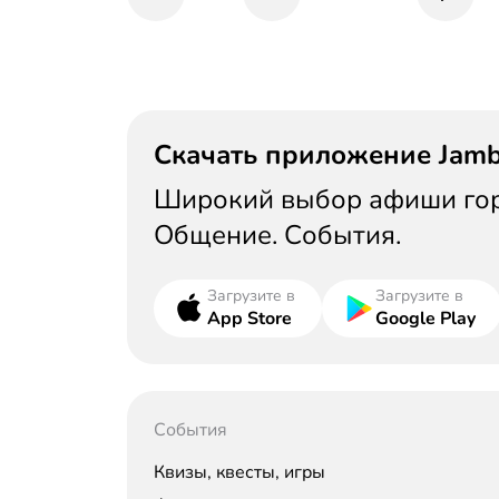
Скачать приложение Jam
Широкий выбор афиши горо
Общение. События.
Загрузите в
Загрузите в
App Store
Google Play
События
Квизы, квесты, игры