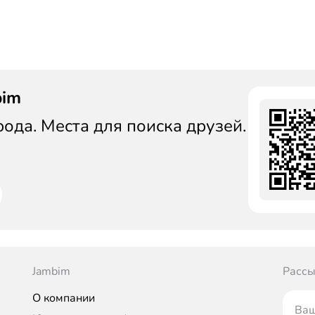
bim
да. Места для поиска друзей.
Jambim
Рассы
О компании
Ваш