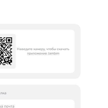
Наведите камеру, чтобы скачать
приложение Jambim
лка
а почта