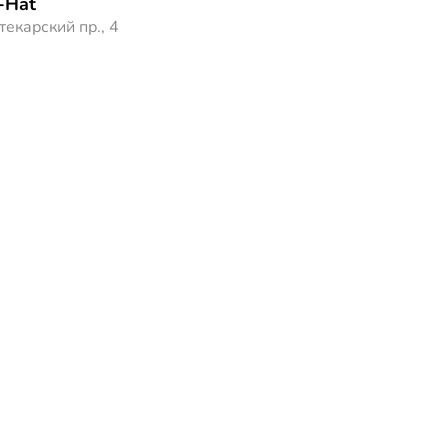
-Hat
текарский пр., 4