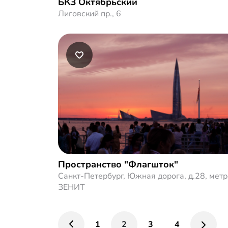
БКЗ Октябрьский
Лиговский пр., 6
Пространство "Флагшток"
Санкт-Петербург, Южная дорога, д.28, метр
ЗЕНИТ
1
2
3
4