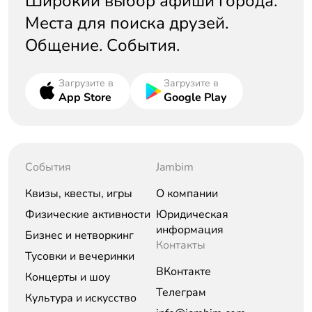
Широкий выбор афиши города.
Места для поиска друзей.
Общение. События.
Загрузите в
Загрузите в
App Store
Google Play
События
Jambim
Квизы, квесты, игры
О компании
Физические активности
Юридическая
информация
Бизнес и нетворкинг
Контакты
Тусовки и вечеринки
ВКонтакте
Концерты и шоу
Телеграм
Культура и искусство