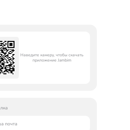
Наведите камеру, чтобы скачать
приложение Jambim
лка
а почта