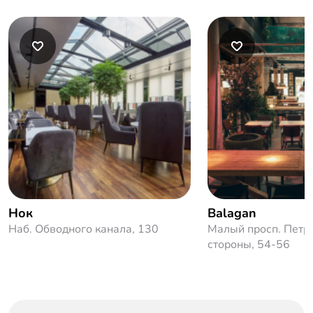
Нок
Balagan
Наб. Обводного канала, 130
Малый просп. Петр
стороны, 54-56