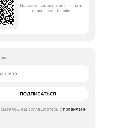
Наведите камеру, чтобы скачать
приложение Jambim
лка
а почта
ПОДПИСАТЬСЯ
сываясь, вы соглашаетесь c
правилами