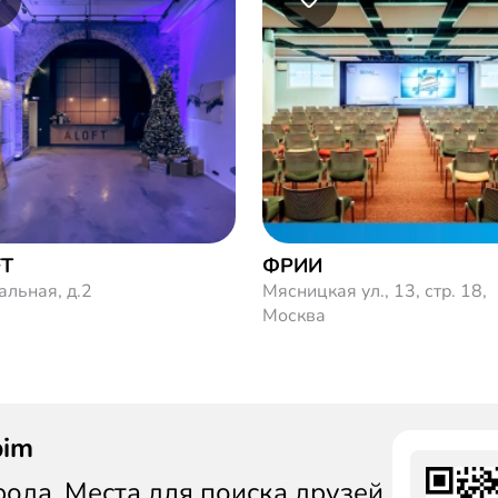
FT
ФРИИ
альная, д.2
Мясницкая ул., 13, стр. 18,
Москва
bim
да. Места для поиска друзей.