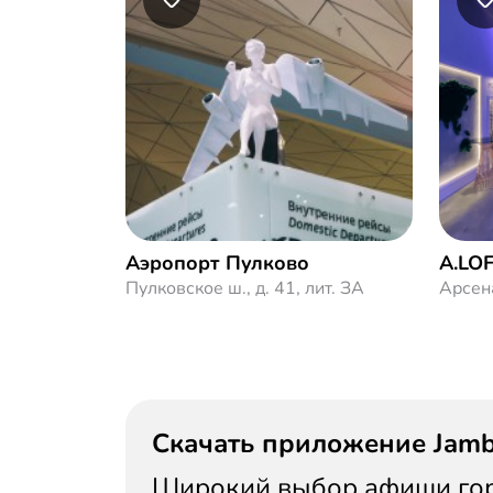
Аэропорт Пулково
A.LO
Пулковское ш., д. 41, лит. ЗА
Арсен
Скачать приложение Jam
Широкий выбор афиши горо