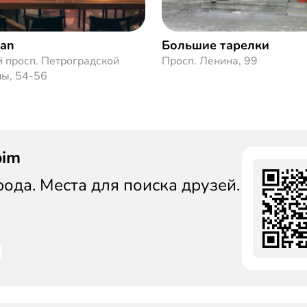
gan
Большие тарелки
 просп. Петроградской
Просп. Ленина, 99
ны, 54-56
bim
да. Места для поиска друзей.