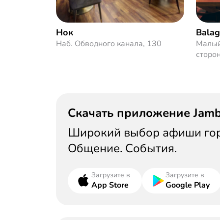
Нок
Bala
Наб. Обводного канала, 130
Малый
сторо
Скачать приложение Jam
Широкий выбор афиши горо
Общение. События.
Загрузите в
Загрузите в
App Store
Google Play