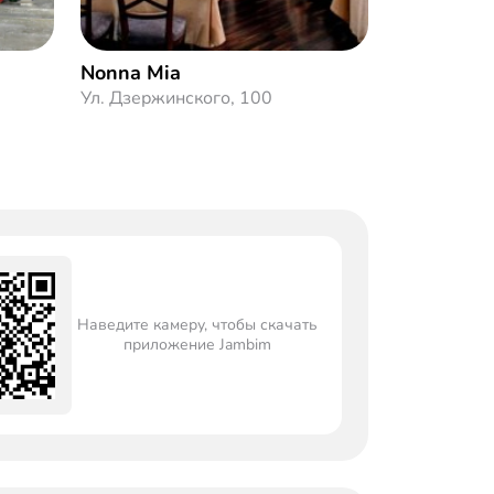
Nonna Mia
BAHROM
Ул. Дзержинского, 100
Балканская 
Наведите камеру, чтобы скачать
приложение Jambim