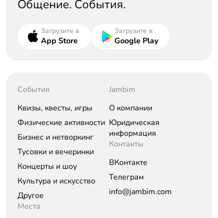
Общение. События.
Загрузите в
Загрузите в
App Store
Google Play
События
Jambim
Квизы, квесты, игры
О компании
Физические активности
Юридическая
информация
Бизнес и нетворкинг
Контакты
Тусовки и вечеринки
ВКонтакте
Концерты и шоу
Телеграм
Культура и искусство
info@jambim.com
Другое
Места